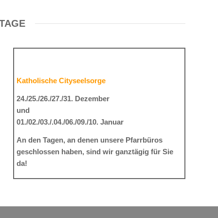
RTAGE
Katholische Cityseelsorge
24./25./26./27./31. Dezember
und
01./02./03./.04./06./09./10. Januar
An den Tagen, an denen unsere Pfarrbüros
geschlossen haben, sind wir ganztägig für Sie
da!