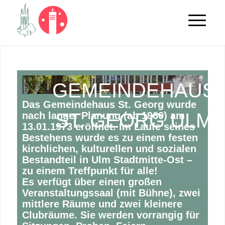
GEMEINDEHAUS
Das Gemeindehaus St. Georg wurde
ST. GEORG ULM
nach langer Planung (ab 1960) am
13.01.1973 eröffnet. Im Laufe seines
Bestehens wurde es zu einem festen
kirchlichen, kulturellen und sozialen
Bestandteil in Ulm Stadtmitte-Ost –
zu einem Treffpunkt für alle!
Es verfügt über einen großen
Veranstaltungssaal (mit Bühne), zwei
mittlere Räume und zwei kleinere
Clubräume. Sie werden vorrangig für