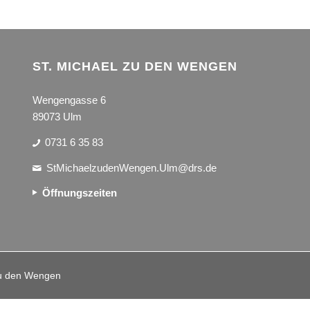
ST. MICHAEL ZU DEN WENGEN
Wengengasse 6
89073 Ulm
0731 6 35 83
StMichaelzudenWengen.Ulm@drs.de
Öffnungszeiten
 zu den Wengen