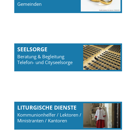
Gemeinden
SEELSORGE
Beratung & Begleitung
Telefon- und Cityseelsorge
LITURGISCHE DIENSTE
Kommunionhelfer / Lektoren /
Ministranten / Kantoren