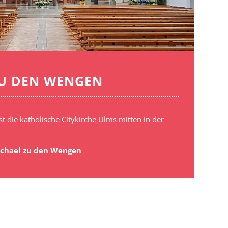
ZU DEN WENGEN
t die katholische Citykirche Ulms mitten in der
ichael zu den Wengen