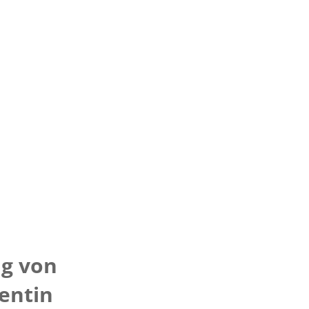
ng von
entin