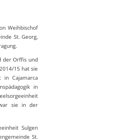
von Weihbischof
inde St. Georg,
ragung.
d der Orffis und
 2014/15 hat sie
t in Cajamarca
onspädagogik in
elsorgeeinheit
 war sie in der
eeinheit Sulgen
hengemeinde St.