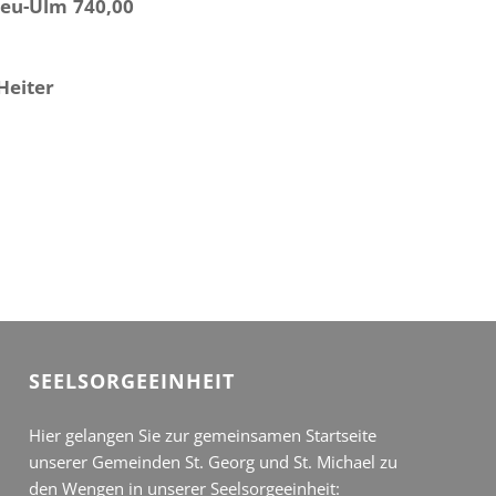
Neu-Ulm 740,00
Heiter
SEEL­SORGE­EINHEIT
Hier gelangen Sie zur gemeinsamen Startseite
unserer Gemeinden St. Georg und St. Michael zu
den Wengen in unserer Seelsorgeeinheit: