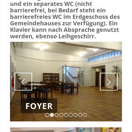
und ein separates WC (nicht
barrierefrei, bei Bedarf steht ein
barrierefreies WC im Erdgeschoss des
Gemeindehauses zur Verfügung). Ein
Klavier kann nach Absprache genutzt
werden, ebenso Leihgeschirr.
FOYER
1
2
3
4
5
6
7
8
9