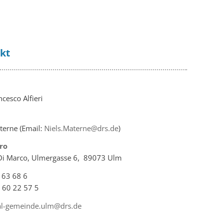
kt
cesco Alfieri
terne (Email:
Niels.Materne@drs.de
)
ro
Di Marco, Ulmergasse 6, 89073 Ulm
 63 68 6
 60 22 57 5
tal-gemeinde.ulm@drs.de