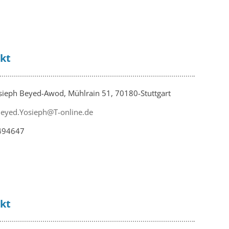
kt
ieph Beyed-Awod, Mühlrain 51, 70180-Stuttgart
eyed.Yosieph@T-online.de
494647
kt