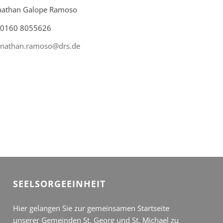
onathan Galope Ramoso
: 0160 8055626
onathan.ramoso@drs.de
SEEL­SORGE­EINHEIT
Hier gelangen Sie zur gemeinsamen Startseite
unserer Gemeinden St. Georg und St. Michael zu