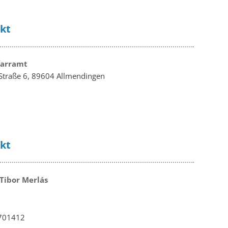
kt
farramt
Straße 6, 89604 Allmendingen
kt
 Tibor Merlás
701412