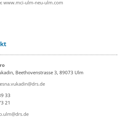
:
www.mci-ulm-neu-ulm.com
kt
ro
ukadin, Beethovenstrasse 3, 89073 Ulm
esna.vukadin@drs.de
39 33
73 21
ip.ulm@drs.de