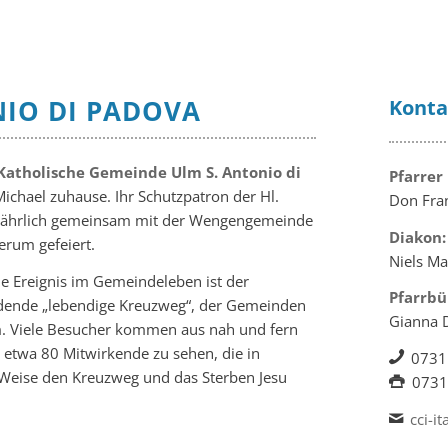
NIO DI PADOVA
Konta
 Katholische Gemeinde Ulm S. Antonio di
Pfarrer
 Michael zuhause. Ihr Schutzpatron der Hl.
Don Fran
lljährlich gemeinsam mit der Wengengemeinde
Diakon:
erum gefeiert.
Niels Ma
 Ereignis im Gemeindeleben ist der
Pfarrbü
findende „lebendige Kreuzweg“, der Gemeinden
Gianna 
 Viele Besucher kommen aus nah und fern
etwa 80 Mitwirkende zu sehen, die in
0731
Weise den Kreuzweg und das Sterben Jesu
0731
cci-i