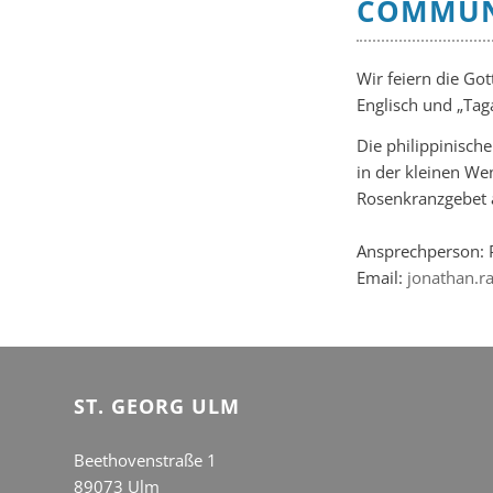
COMMUN
Wir feiern die Got
Englisch und „Taga
Die philippinisc
in der kleinen W
Rosenkranzgebet a
Ansprechperson: 
Email:
jonathan.
ST. GEORG ULM
Beethovenstraße 1
89073 Ulm