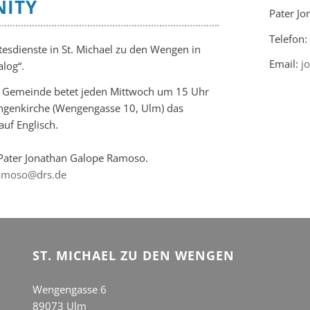
ITY
Pater J
Telefon
tesdienste in St. Michael zu den Wengen in
Email:
j
log“.
he Gemeinde betet jeden Mittwoch um 15 Uhr
engenkirche (Wengengasse 10, Ulm) das
uf Englisch.
Pater Jonathan Galope Ramoso.
ramoso@drs.de
ST. MICHAEL ZU DEN WENGEN
Wengengasse 6
89073 Ulm