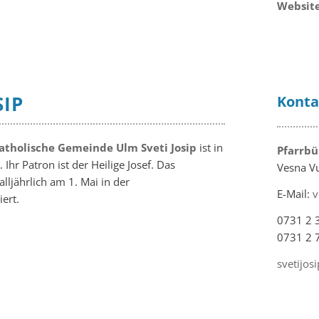
Website
SIP
Konta
atholische Gemeinde Ulm Sveti Josip
ist in
Pfarrbü
 Ihr Patron ist der Heilige Josef. Das
Vesna V
lljährlich am 1. Mai in der
E-Mail:
v
ert.
0731 2 
0731 2 
svetijos