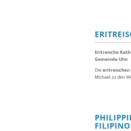
ERITREI
Eritreische Katho
Gemeinde Ulm
Die
eritreischen
Michael zu den W
PHILIPP
FILIPIN