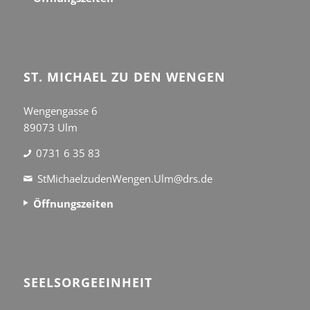
ST. MICHAEL ZU DEN WENGEN
Wengengasse 6
89073 Ulm
0731 6 35 83
StMichaelzudenWengen.Ulm@drs.de
Öffnungszeiten
SEEL­SORGE­EINHEIT