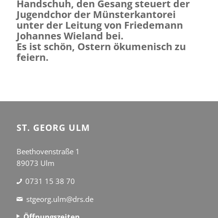
Handschuh, den Gesang steuert der
Jugendchor der Münsterkantorei
unter der Leitung von Friedemann
Johannes Wieland bei.
Es ist schön, Ostern ökumenisch zu
feiern.
ST. GEORG ULM
Beethovenstraße 1
89073 Ulm
0731 15 38 70
stgeorg.ulm@drs.de
Öffnungszeiten