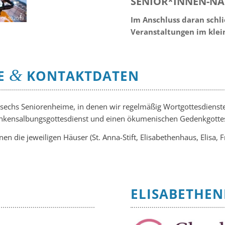
SENIOR*INNEN-NA
.2019
Im Anschluss daran schli
Veranstaltungen im kle
&
ME
KONTAKTDATEN
 sechs Seniorenheime, in denen wir regelmäßig Wortgottesdienste
rankensalbungsgottesdienst und einen ökumenischen Gedenkgottes
n die jeweiligen Häuser (St. Anna-Stift, Elisabethenhaus, Elisa, 
ELISABETHE