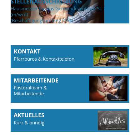
STELLENAUSSCHREIBUNG
Hausmeister für das Gemeindezentrum St. Georg
(m/w/d)
(Beschäftigungsumfang 75%)
KONTAKT
Pfarrbüros & Kontakttelefon
MITARBEITENDE
Pastoralteam &
Mitarbeitende
AKTUELLES
Kurz & bündig