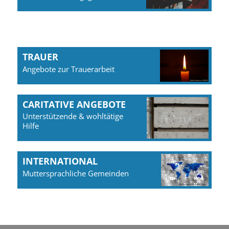
TRAUER
Angebote zur Trauerarbeit
CARITATIVE ANGEBOTE
Unterstützende & wohltätige
Hilfe
INTERNATIONAL
Muttersprachliche Gemeinden