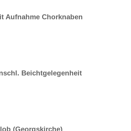
 mit Aufnahme Chorknaben
anschl. Beichtgelegenheit
lob (Georgskirche)