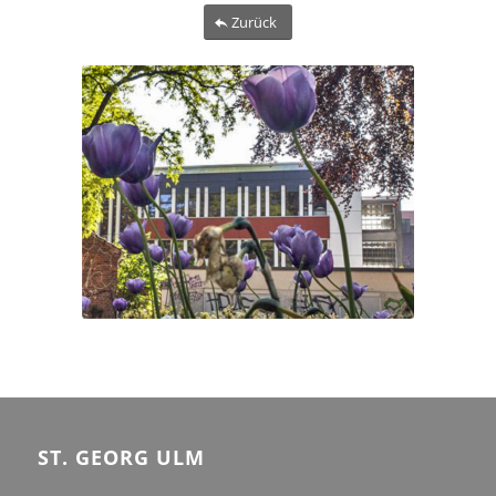
Zurüc
k
ST. GEORG ULM