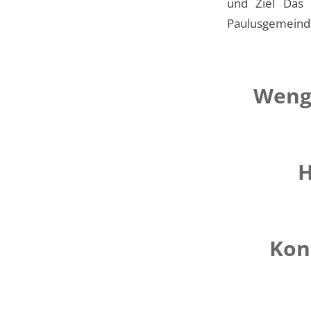
und Ziel Das P
Paulusgemeinde.
Weng
H
Kon