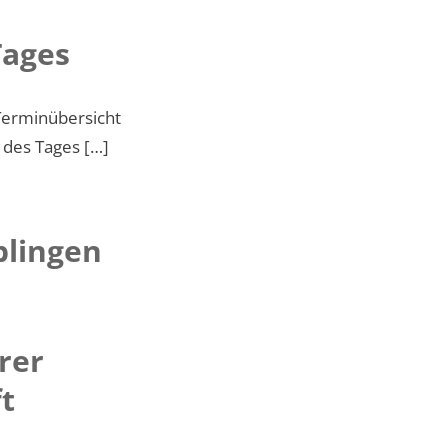
Tages
 Terminübersicht
n des Tages […]
blingen
rer
t